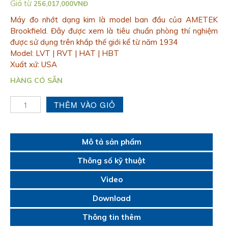
Giá từ
256,017,000
VNĐ
Máy đo nhớt dạng kim là model ban đầu của AMETEK
Brookfield. Đây được xem là tiêu chuẩn phòng thí nghiệm
được sử dụng trên khắp thế giới kể từ năm 1934
Model: LVT | RVT | HAT | HBT
Xuất xứ: USA
HÀNG CÓ SẴN
THÊM VÀO GIỎ
Mô tả sản phẩm
Thông số kỹ thuật
Video
Download
Thông tin thêm