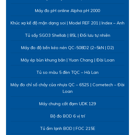
Máy đo pH online Alpha pH 2000
Khúc xạ kế độ mặn dạng soi | Model REF 201 | Index – Anh
Tủ sấy SGO3 Shellab | 85L | Đối lưu tự nhiên
Máy đo độ bền kéo nén QC-508D2 (2~5kN | D2)
Máy ép bùn khung bản | Yuan Chang | Đài Loan
Tủ so màu 5 đèn TQC – Hà Lan
Máy đo chỉ số chảy của nhựa QC – 652S | Cometech – Đài
Loan
Máy chưng cất đạm UDK 129
Bộ đo BOD 6 vị trí
Tủ ấm lạnh BOD | FOC 215E