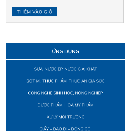
THÊM VÀO GIỎ
ỨNG DỤNG
SỮA, NƯỚC ÉP, NƯỚC GIẢI KHÁT
BỘT MÌ, THỰC PHẨM, THỨC ĂN GIA SÚC
CÔNG NGHỆ SINH HỌC, NÔNG NGHIỆP
DƯỢC PHẨM, HÓA MỸ PHẨM
XỬ LÝ MÔI TRƯỜNG
GIẤY – BAO BÌ – ĐÓNG GÓI