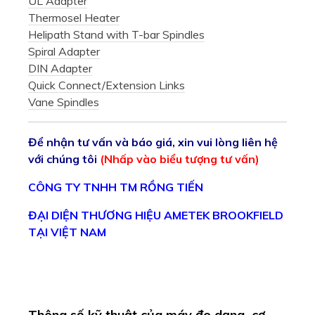
UL Adapter
Thermosel Heater
Helipath Stand with T-bar Spindles
Spiral Adapter
DIN Adapter
Quick Connect/Extension Links
Vane Spindles
Để nhận tư vấn và báo giá, xin vui lòng liên hệ
với chúng tôi
(Nhấp vào biểu tượng tư vấn)
CÔNG TY TNHH TM RỒNG TIẾN
ĐẠI DIỆN THƯƠNG HIỆU AMETEK BROOKFIELD
TẠI VIỆT NAM
Thông số kỹ thuật của máy đo dạng cơ