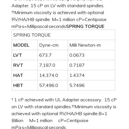
Adapter. 15 cP on LV with standard spindles.
††Minimum viscosity is achieved with optional
RV/HA/HB spindle. M=1 million cP=Centipoise
mPa·s=Millipascal·seconds
SPRING TORQUE
SPRING TORQUE
MODEL
Dyne-cm
Milli Newton-m
LVT
673.7
0.0673
RVT
7,187.0
0.7187
HAT
14,374.0
1.4374
HBT
57,496.0
5.7496
† 1 cP achieved with UL Adapter accessory. 15 cP
on LV with standard spindles.††Minimum viscosity is
achieved with optional RV/HA/HB spindle.B=1
Billion M=1 million cP=Centipoise
mPa·s=Millipascal·seconds