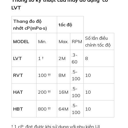
LVT
Thang đo độ
tốc độ
nhớt
cP(mPa·s)
Số lần điều
MODEL
Min.
Max.
RPM
chỉnh tốc độ
.3-
LVT
1 †
2M
8
60
.5-
RVT
100 ††
8M
10
100
.5-
HAT
200 ††
16M
10
100
.5-
HBT
800 ††
64M
10
100
† 1 cP: đạt được khi sử dụng với phụ kiện UL