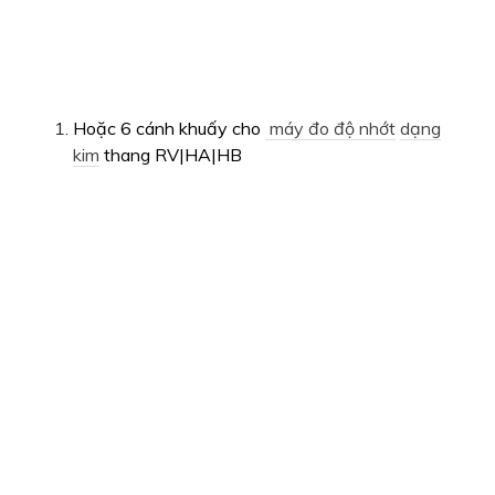
Hoặc 6 cánh khuấy cho
máy đo độ nhớt
dạng
kim
thang RV|HA|HB