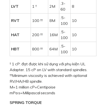
.3-
LVT
1 †
2M
8
60
.5-
RVT
100 ††
8M
10
100
.5-
HAT
200 ††
16M
10
100
.5-
HBT
800 ††
64M
10
100
† 1 cP: đạt được khi sử dụng với phụ kiện UL
Adapter. 15 cP on LV with standard spindles.
††Minimum viscosity is achieved with optional
RV/HA/HB spindle.
M=1 million cP=Centipoise
mPa·s=Millipascal·seconds
SPRING TORQUE