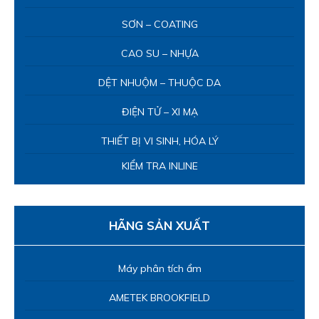
SƠN – COATING
CAO SU – NHỰA
DỆT NHUỘM – THUỘC DA
ĐIỆN TỬ – XI MẠ
THIẾT BỊ VI SINH, HÓA LÝ
KIỂM TRA INLINE
HÃNG SẢN XUẤT
Máy phân tích ẩm
AMETEK BROOKFIELD