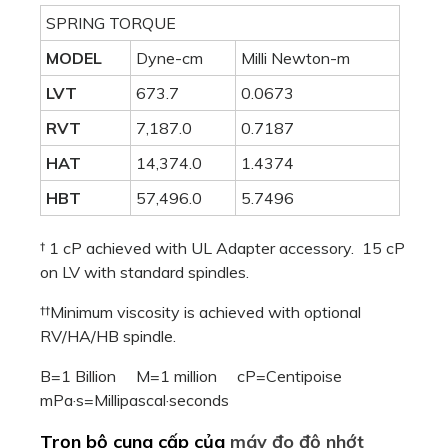
SPRING TORQUE
MODEL
Dyne-cm
Milli Newton-m
LVT
673.7
0.0673
RVT
7,187.0
0.7187
HAT
14,374.0
1.4374
HBT
57,496.0
5.7496
† 1 cP achieved with UL Adapter accessory. 15 cP
on LV with standard spindles.
††Minimum viscosity is achieved with optional
RV/HA/HB spindle.
B=1 Billion M=1 million cP=Centipoise
mPa·s=Millipascal·seconds
Trọn bộ cung cấp của
máy đo độ nhớt