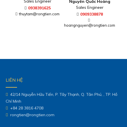
Sales Engineer
Nguyễn Quốc Hoàng
Sales Engineer
0938391625
thuytam@rongtien.com
0909338878
hoangnguyen@rongtien.com
LIÊN HỆ
42/14 Nguyễn Hữu Tiến, P. Tây Thạnh, Q. Tân Phú, , TP. Hồ
Chí Minh
+84 28 3816 4708
rongtien@rongtien.com