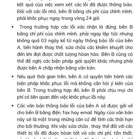
kết quả của việc xem xét các lỗi đã được thông báo.
Đối với các lỗi nhỏ, bên B bằng chi phí của chính mình,
phải khắc phục ngay trong vòng 24 giờ.
Trong trường hợp các lỗi xác nhận là đúng, bên B
bằng chí phí của chính mình, phải ngay lập tức nhưng
không quá 03 ngày kể từ ngày thông báo lỗi của bên
A, tiến hành thay thế, sửa chữa các khiếm khuyết cho
đến khi đạt được chất lượng hòan hảo. Bên B cũng có
thể đề nghị các biện pháp giải quýêt khác nhưng phải
được bên A chấp nhận bằng văn bản.
Nếu quá thời gian trên, bên A có quyền tiến hành các
biện pháp khắc phục lỗi mà không cần hỏi ý kiến của
bên B. Trong trường hợp đó, bên B phải chịu mọi chi
phí có liên quan đến việc khắc phục lỗi này.
Các văn bản thông báo lỗi của bên A sẽ được gởi về
cho bên B bằng điện, fax hay email. Ngày của văn bản
này sẽ là một trong những căn cứ để tính các thời hạn
cho bồi thường. Khi việc sửa chữa , thay thế đối với các
thiết bị lỗi đã được hòan tất và các chi phí, tổn thất,