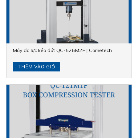
Máy đo lực kéo đứt QC-526M2F | Cometech
THÊM VÀO GIỎ