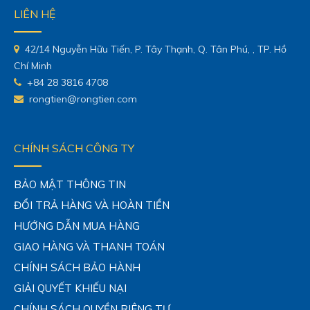
LIÊN HỆ
42/14 Nguyễn Hữu Tiến, P. Tây Thạnh, Q. Tân Phú, , TP. Hồ
Chí Minh
+84 28 3816 4708
rongtien@rongtien.com
CHÍNH SÁCH CÔNG TY
BẢO MẬT THÔNG TIN
ĐỔI TRẢ HÀNG VÀ HOÀN TIỀN
HƯỚNG DẪN MUA HÀNG
GIAO HÀNG VÀ THANH TOÁN
CHÍNH SÁCH BẢO HÀNH
GIẢI QUYẾT KHIẾU NẠI
CHÍNH SÁCH QUYỀN RIÊNG TƯ