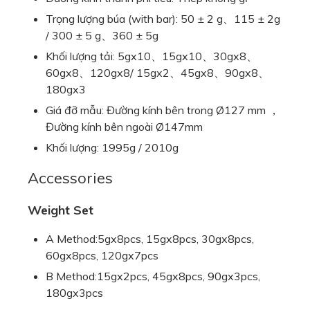
Trọng lượng búa (with bar): 50 ± 2 g、115 ± 2g
/ 300 ± 5 g、360 ± 5g
Khối lượng tải: 5gx10、15gx10、30gx8、
60gx8、120gx8/ 15gx2、45gx8、90gx8、
180gx3
Giá đỡ mẫu: Đường kính bên trong Ø127 mm ，
Đường kính bên ngoài Ø147mm
Khối lượng: 1995g / 2010g
Accessories
Weight Set
A Method:5gx8pcs, 15gx8pcs, 30gx8pcs,
60gx8pcs, 120gx7pcs
B Method:15gx2pcs, 45gx8pcs, 90gx3pcs,
180gx3pcs