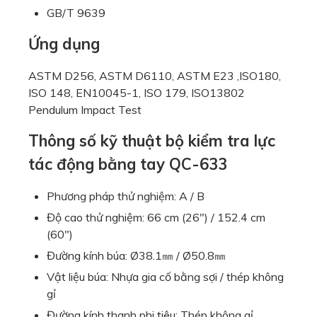
GB/T 9639
Ứng dụng
ASTM D256, ASTM D6110, ASTM E23 ,ISO180,
ISO 148, EN10045-1, ISO 179, ISO13802
Pendulum Impact Test
Thông số kỹ thuật bộ kiểm tra lực
tác động bằng tay QC-633
Phương pháp thử nghiệm: A / B
Độ cao thử nghiệm: 66 cm (26″) / 152.4 cm
(60″)
Đường kính búa: Ø38.1㎜ / Ø50.8㎜
Vật liệu búa: Nhựa gia cố bằng sợi / thép không
gỉ
Đường kính thanh phi tiêu: Thép không gỉ