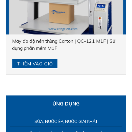
Máy đo độ nén thùng Carton | QC-121 M1F | Sử
dụng phần mềm M1F
THÊM VÀO GIỎ
ỨNG DỤNG
SỮA, NƯỚC ÉP, NƯỚC GIẢI KHÁT