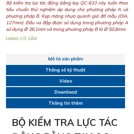
Bộ kiểm tra lực tác động bằng tay QC-633 này tuân theo
tiêu chuẩn thử nghiệm áp dụng cho phương pháp A và
phương pháp B. Kẹp màng nhựa quanh giá đỡ mẫu (DIA.
127mm). Đầu va đập được sử dụng trong phương pháp A
sử dụng Ø 38,1mm và trong phương pháp B là Ø 50,8mm.
HÀNG CÓ SẴN
Mô tả sản phẩm
Thông số kỹ thuật
Video
Download
Thông tin thêm
BỘ KIỂM TRA LỰC TÁC