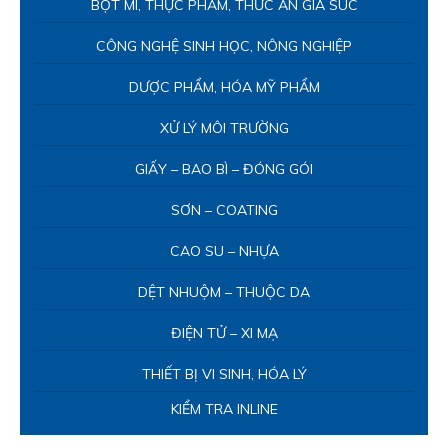
BỘT MÌ, THỰC PHẨM, THỨC ĂN GIA SÚC
CÔNG NGHỆ SINH HỌC, NÔNG NGHIỆP
DƯỢC PHẨM, HÓA MỸ PHẨM
XỬ LÝ MÔI TRƯỜNG
GIẤY – BAO BÌ – ĐÓNG GÓI
SƠN – COATING
CAO SU – NHỰA
DỆT NHUỘM – THUỘC DA
ĐIỆN TỬ – XI MẠ
THIẾT BỊ VI SINH, HÓA LÝ
KIỂM TRA INLINE