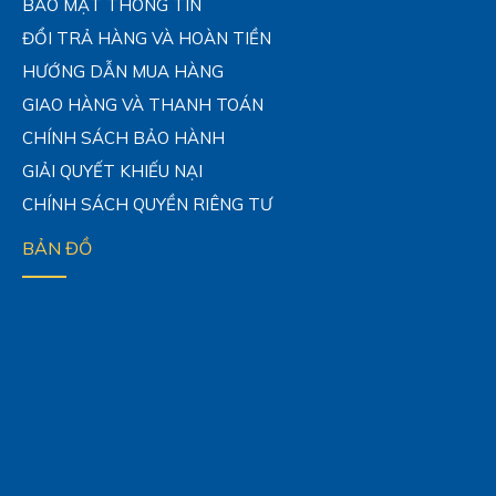
BẢO MẬT THÔNG TIN
ĐỔI TRẢ HÀNG VÀ HOÀN TIỀN
HƯỚNG DẪN MUA HÀNG
GIAO HÀNG VÀ THANH TOÁN
CHÍNH SÁCH BẢO HÀNH
GIẢI QUYẾT KHIẾU NẠI
CHÍNH SÁCH QUYỀN RIÊNG TƯ
BẢN ĐỒ