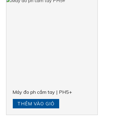
Máy đo ph cầm tay | PH5+
THÊM VÀO GIỎ