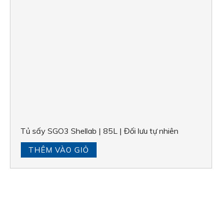
Tủ sấy SGO3 Shellab | 85L | Đối lưu tự nhiên
THÊM VÀO GIỎ