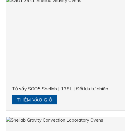
Tủ sấy SGO5 Shellab | 138L | Đối lưu tự nhiên
THÊM VÀO GIỎ