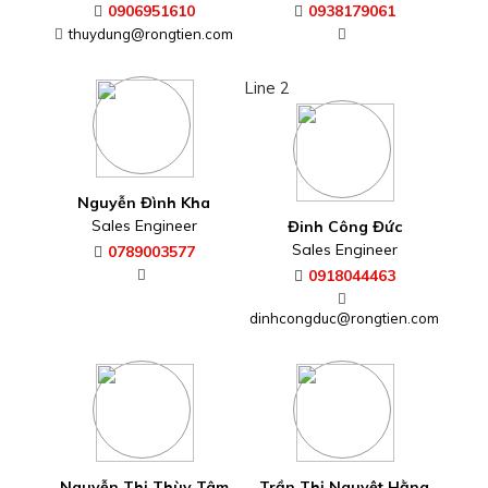
0906951610
0938179061
thuydung@rongtien.com
Line 2
Nguyễn Đình Kha
Sales Engineer
Đinh Công Đức
Sales Engineer
0789003577
0918044463
dinhcongduc@rongtien.com
Nguyễn Thị Thùy Tâm
Trần Thị Nguyệt Hằng