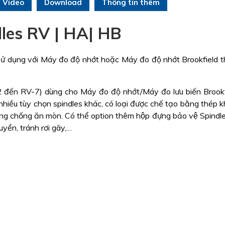
Video
Download
Thông tin thêm
les RV | HA| HB
c sử dụng với Máy đo độ nhớt hoặc Máy đo độ nhớt Brookfield 
 đến RV-7) dùng cho Máy đo độ nhớt/Máy đo lưu biến Brook
̀u tùy chọn spindles khác, có loại được chế tạo bằng thép 
 chống ăn mòn. Có thể option thêm hộp đựng bảo vệ Spindle
yển, tránh rơi gãy,…