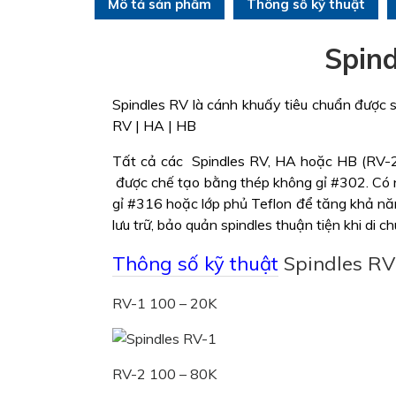
Mô tả sản phẩm
Thông số kỹ thuật
Spind
Spindles RV là cánh khuấy tiêu chuẩn đượ
RV | HA | HB
Tất cả các Spindles RV, HA hoặc HB (RV-2
được chế tạo bằng thép không gỉ #302. Có nhiê
gỉ #316 hoặc lớp phủ Teflon để tăng khả năng
lưu trữ, bảo quản spindles thuận tiện khi di chu
Thông số kỹ thuật
Spindles RV
RV-1 100 – 20K
RV-2 100 – 80K