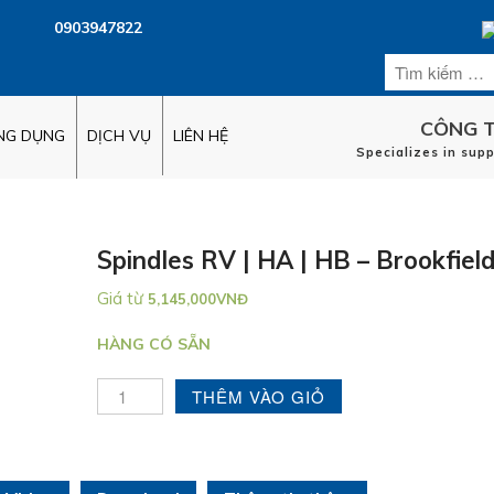
0903947822
CÔNG T
ỨNG DỤNG
DỊCH VỤ
LIÊN HỆ
Specializes in sup
Spindles RV | HA | HB – Brookfiel
Giá từ
5,145,000
VNĐ
HÀNG CÓ SẴN
THÊM VÀO GIỎ