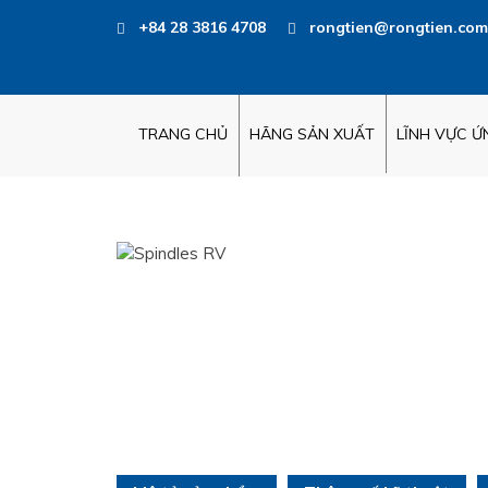
+84 28 3816 4708
rongtien@rongtien.com
TRANG CHỦ
HÃNG SẢN XUẤT
LĨNH VỰC 