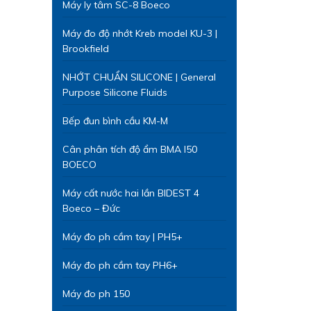
Máy ly tâm SC-8 Boeco
Máy đo độ nhớt Kreb model KU-3 |
Brookfield
NHỚT CHUẨN SILICONE | General
Purpose Silicone Fluids
Bếp đun bình cầu KM-M
Cân phân tích độ ẩm BMA I50
BOECO
Máy cất nước hai lần BIDEST 4
Boeco – Đức
Máy đo ph cầm tay | PH5+
Máy đo ph cầm tay PH6+
Máy đo ph 150