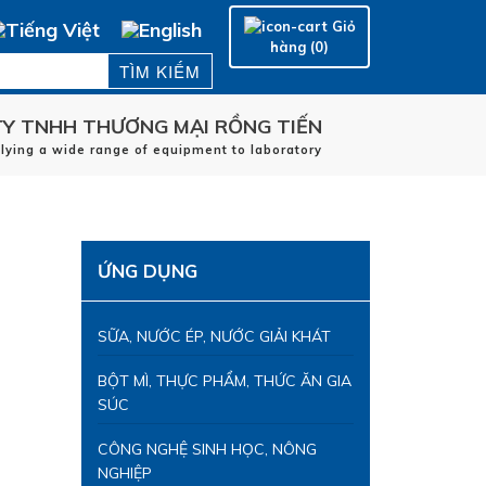
Giỏ
hàng (0)
Y TNHH THƯƠNG MẠI RỒNG TIẾN
plying a wide range of equipment to laboratory
Trang chủ
HÃNG SẢN XUẤT
d
LĨNH VỰC ỨNG DỤNG
ỨNG DỤNG
DỊCH VỤ
LIÊN HỆ
SỮA, NƯỚC ÉP, NƯỚC GIẢI KHÁT
BỘT MÌ, THỰC PHẨM, THỨC ĂN GIA
SÚC
CÔNG NGHỆ SINH HỌC, NÔNG
NGHIỆP