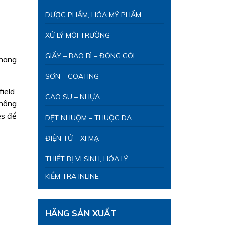
DƯỢC PHẨM, HÓA MỸ PHẨM
XỬ LÝ MÔI TRƯỜNG
GIẤY – BAO BÌ – ĐÓNG GÓI
thang
SƠN – COATING
field
CAO SU – NHỰA
không
s để
DỆT NHUỘM – THUỘC DA
ĐIỆN TỬ – XI MẠ
THIẾT BỊ VI SINH, HÓA LÝ
KIỂM TRA INLINE
HÃNG SẢN XUẤT