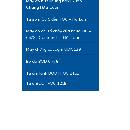
Máy ép bùn khung bản | Yuan
Chang | Đài Loan
Tủ so màu 5 đèn TQC – Hà Lan
Máy đo chỉ số chảy của nhựa QC –
652S | Cometech – Đài Loan
Máy chưng cất đạm UDK 129
Bộ đo BOD 6 vị trí
Tủ ấm lạnh BOD | FOC 215E
Tủ ủ BOD | FOC 120E