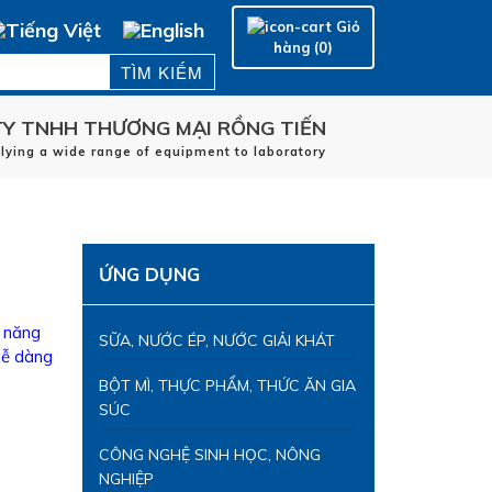
Giỏ
hàng (0)
Y TNHH THƯƠNG MẠI RỒNG TIẾN
plying a wide range of equipment to laboratory
Trang chủ
HÃNG SẢN XUẤT
LĨNH VỰC ỨNG DỤNG
ỨNG DỤNG
DỊCH VỤ
LIÊN HỆ
ả năng
SỮA, NƯỚC ÉP, NƯỚC GIẢI KHÁT
dễ dàng
BỘT MÌ, THỰC PHẨM, THỨC ĂN GIA
SÚC
CÔNG NGHỆ SINH HỌC, NÔNG
NGHIỆP