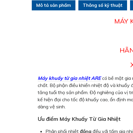
Mô tả sản phẩm
Thông số kỹ thuật
MÁY 
HÃN
Máy khuấy từ gia nhiệt ARE
có bề mặt gia 
chất. Bộ phận điều khiển nhiệt độ và khuẩy 
tăng tuổi thọ sản phẩm. Độ nghiêng của vị t
kế hiện đại cho tốc độ khuấy cao, ổn định ma
dàng vệ sinh.
Ưu điểm Máy Khuấy Từ Gia Nhiệt
Phân phối nhiệt
đồng
đều với tấm gia nh