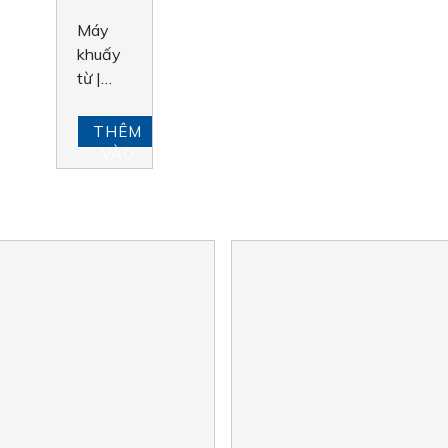
Máy
khuấy
từ |
AGE
THÊM
VÀO
GIỎ