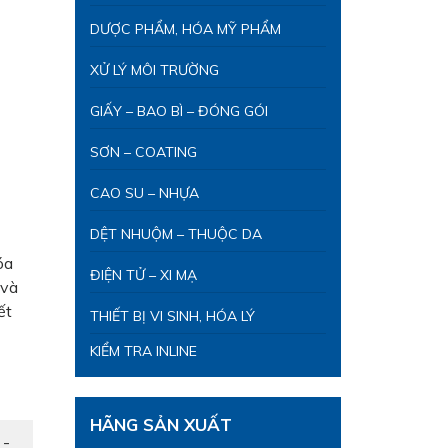
DƯỢC PHẨM, HÓA MỸ PHẨM
XỬ LÝ MÔI TRƯỜNG
GIẤY – BAO BÌ – ĐÓNG GÓI
SƠN – COATING
CAO SU – NHỰA
DỆT NHUỘM – THUỘC DA
óa
ĐIỆN TỬ – XI MẠ
 và
ết
THIẾT BỊ VI SINH, HÓA LÝ
KIỂM TRA INLINE
HÃNG SẢN XUẤT