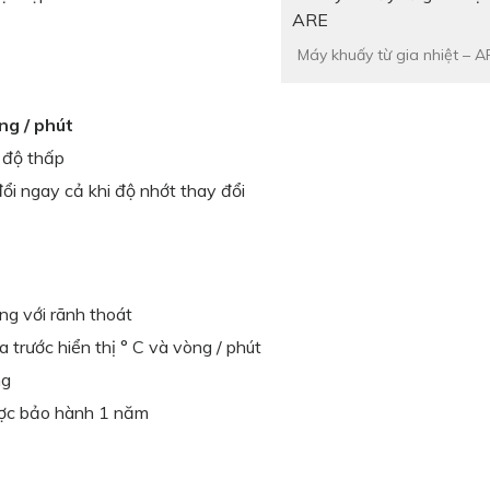
Máy khuấy từ gia nhiệt – A
ng / phút
c độ thấp
i ngay cả khi độ nhớt thay đổi
ng với rãnh thoát
a trước hiển thị ° C và vòng / phút
ng
được bảo hành 1 năm