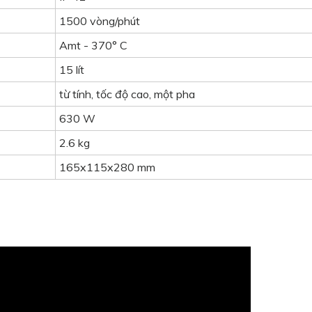
1500 vòng/phút
Amt - 370° C
15 lít
từ tính, tốc độ cao, một pha
630 W
2.6 kg
165x115x280 mm