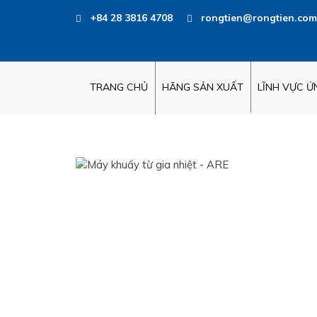
+84 28 3816 4708
rongtien@rongtien.com
TRANG CHỦ
HÃNG SẢN XUẤT
LĨNH VỰC 