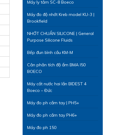
Máy ly tâm SC-8 Boeco
Máy đo độ nhớt Kreb model KU-3 |
Brookfield
NHỚT CHUẨN SILICONE | General
Purpose Silicone Fluids
Bếp đun bình cầu KM-M
Cân phân tích độ ẩm BMA I50
BOECO
Máy cất nước hai lần BIDEST 4
Boeco – Đức
Máy đo ph cầm tay | PH5+
Máy đo ph cầm tay PH6+
Máy đo ph 150