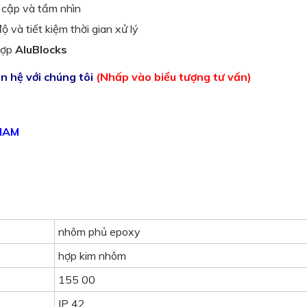
 cập và tầm nhìn
ộ và tiết kiệm thời gian xử lý
hợp
AluBlocks
ên hệ với chúng tôi
(Nhấp vào biểu tượng tư vấn)
 NAM
nhôm phủ epoxy
hợp kim nhôm
155 00
IP 42