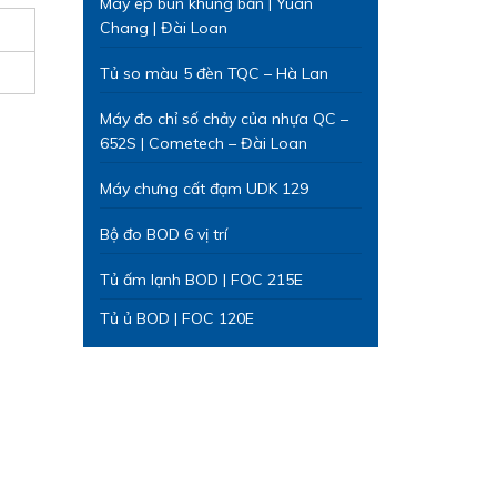
Máy ép bùn khung bản | Yuan
Chang | Đài Loan
Tủ so màu 5 đèn TQC – Hà Lan
Máy đo chỉ số chảy của nhựa QC –
652S | Cometech – Đài Loan
Máy chưng cất đạm UDK 129
Bộ đo BOD 6 vị trí
Tủ ấm lạnh BOD | FOC 215E
Tủ ủ BOD | FOC 120E