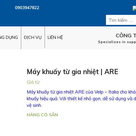
0903947822
CÔNG T
ỨNG DỤNG
DỊCH VỤ
LIÊN HỆ
Specializes in sup
Máy khuấy từ gia nhiệt | ARE
Giá từ
Máy khuấy từ gia nhiệt ARE của Velp – Italia cho kh
khuấy hiệu quả. Với thiết kế nhỏ gọn, dễ sử dụng và 
vệ sinh.
HÀNG CÓ SẴN