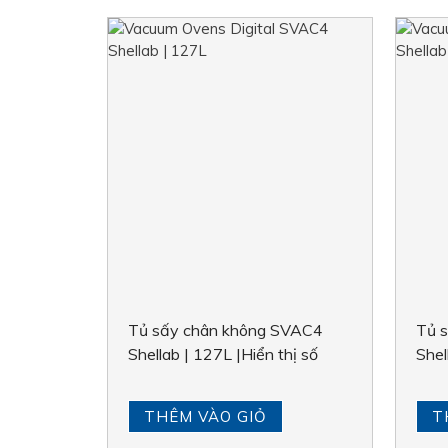
Tủ sấy chân không SVAC4
Tủ 
Shellab | 127L |Hiển thị số
Shel
THÊM VÀO GIỎ
T