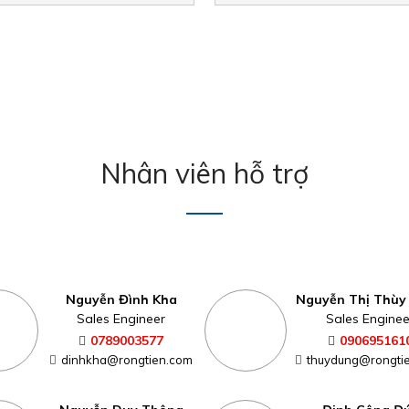
Nhân viên hỗ trợ
Nguyễn Đình Kha
Nguyễn Thị Thùy
Sales Engineer
Sales Enginee
0789003577
090695161
dinhkha@rongtien.com
thuydung@rongti