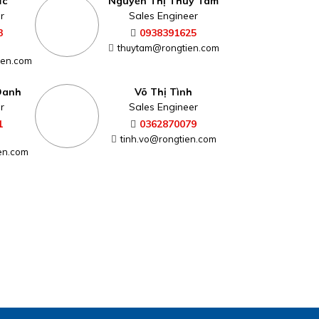
ức
Nguyễn Thị Thùy Tâm
r
Sales Engineer
3
0938391625
thuytam@rongtien.com
ien.com
Oanh
Võ Thị Tình
r
Sales Engineer
1
0362870079
tinh.vo@rongtien.com
en.com