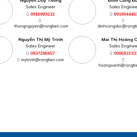
Nguyễn Duy Thông
Đinh Công Đ
Sales Engineer
Sales Enginee
0916983232
091804446
thongnguyen@rongtien.com
dinhcongduc@rongt
Nguyễn Thị Mỹ Trinh
Mai Thị Hoàng 
Sales Engineer
Sales Enginee
0937285657
090693133
mytrinh@rongtien.com
hoangoanh@rongti