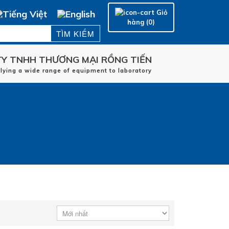
Giỏ
hàng (0)
Y TNHH THƯƠNG MẠI RỒNG TIẾN
Trang chủ
plying a wide range of equipment to laboratory
HÃNG SẢN XUẤT
LĨNH VỰC ỨNG DỤNG
DỊCH VỤ
LIÊN HỆ