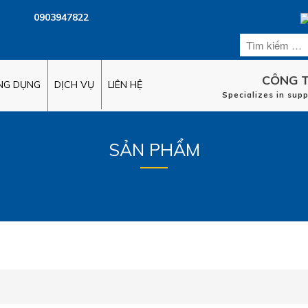
0903947822
CÔNG T
ỨNG DỤNG
DỊCH VỤ
LIÊN HỆ
Specializes in sup
SẢN PHẨM