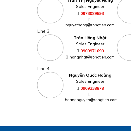
Trần Thị Nguyệt Hằng
Sales Engineer
0973089693
nguyethang@rongtien.com
Line 3
Trần Hồng Nhật
Sales Engineer
0909971690
hongnhat@rongtien.com
Line 4
Nguyễn Quốc Hoàng
Sales Engineer
0909338878
hoangnguyen@rongtien.com