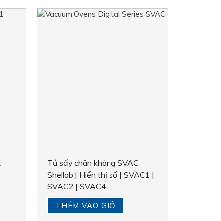
1
Tủ sấy chân không SVAC
Shellab | Hiển thị số | SVAC1 |
SVAC2 | SVAC4
THÊM VÀO GIỎ