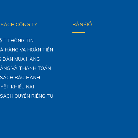
 SÁCH CÔNG TY
BẢN ĐỒ
ẬT THÔNG TIN
RẢ HÀNG VÀ HOÀN TIỀN
 DẪN MUA HÀNG
HÀNG VÀ THANH TOÁN
 SÁCH BẢO HÀNH
UYẾT KHIẾU NẠI
 SÁCH QUYỀN RIÊNG TƯ