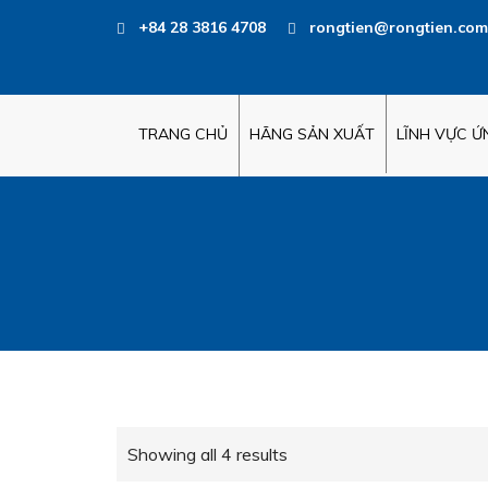
+84 28 3816 4708
rongtien@rongtien.com
TRANG CHỦ
HÃNG SẢN XUẤT
LĨNH VỰC 
Showing all 4 results