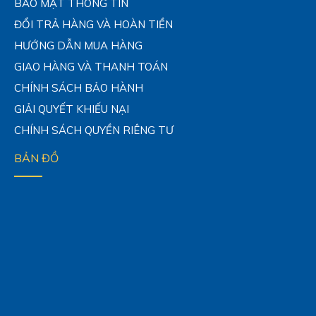
BẢO MẬT THÔNG TIN
ĐỔI TRẢ HÀNG VÀ HOÀN TIỀN
HƯỚNG DẪN MUA HÀNG
GIAO HÀNG VÀ THANH TOÁN
CHÍNH SÁCH BẢO HÀNH
GIẢI QUYẾT KHIẾU NẠI
CHÍNH SÁCH QUYỀN RIÊNG TƯ
BẢN ĐỒ