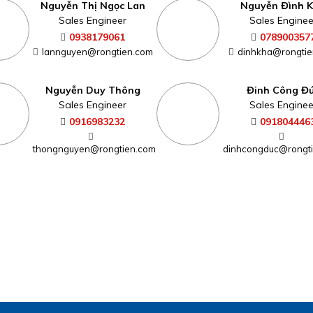
Nguyễn Thị Ngọc Lan
Nguyễn Đình 
Sales Engineer
Sales Enginee
0938179061
078900357
lannguyen@rongtien.com
dinhkha@rongtie
Nguyễn Duy Thông
Đinh Công Đ
Sales Engineer
Sales Enginee
0916983232
091804446
thongnguyen@rongtien.com
dinhcongduc@rongt