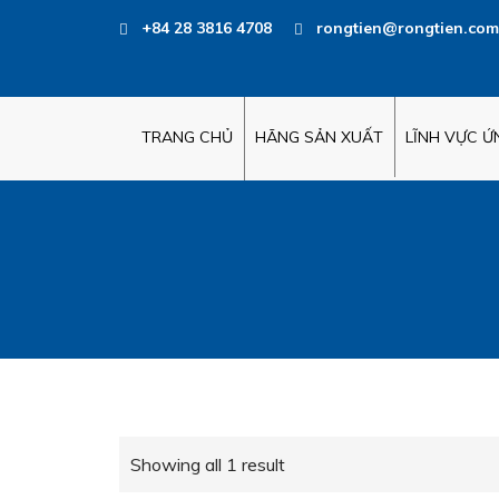
+84 28 3816 4708
rongtien@rongtien.com
TRANG CHỦ
HÃNG SẢN XUẤT
LĨNH VỰC 
Showing all 1 result