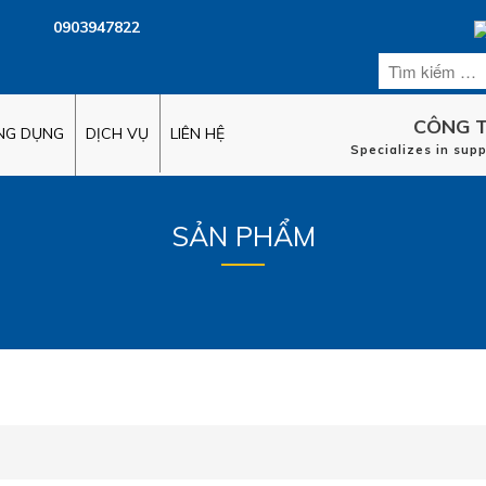
0903947822
CÔNG T
ỨNG DỤNG
DỊCH VỤ
LIÊN HỆ
Specializes in sup
SẢN PHẨM