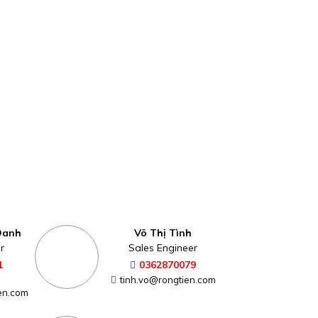
Oanh
Võ Thị Tình
r
Sales Engineer
1
0362870079
tinh.vo@rongtien.com
en.com