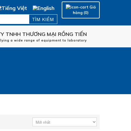
Giỏ
hàng (0)
Y TNHH THƯƠNG MẠI RỒNG TIẾN
Trang chủ
plying a wide range of equipment to laboratory
HÃNG SẢN XUẤT
LĨNH VỰC ỨNG DỤNG
DỊCH VỤ
LIÊN HỆ