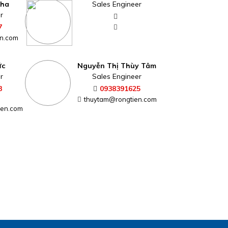
Kha
Sales Engineer
r
7
n.com
ức
Nguyễn Thị Thùy Tâm
r
Sales Engineer
3
0938391625
thuytam@rongtien.com
ien.com