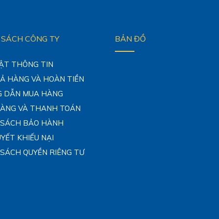
 SÁCH CÔNG TY
BẢN ĐỒ
ẬT THÔNG TIN
RẢ HÀNG VÀ HOÀN TIỀN
 DẪN MUA HÀNG
HÀNG VÀ THANH TOÁN
 SÁCH BẢO HÀNH
UYẾT KHIẾU NẠI
 SÁCH QUYỀN RIÊNG TƯ