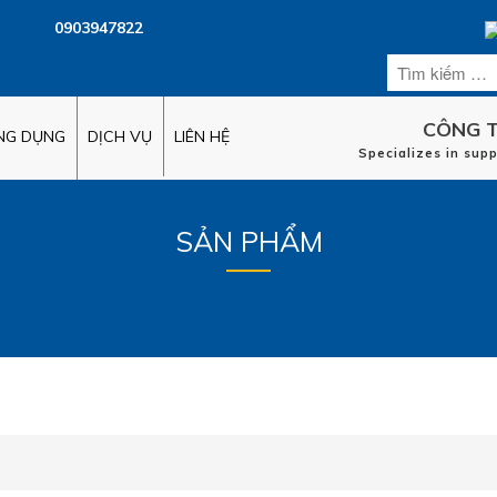
0903947822
CÔNG T
ỨNG DỤNG
DỊCH VỤ
LIÊN HỆ
Specializes in sup
SẢN PHẨM