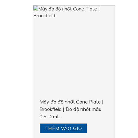
Máy đo độ nhớt Cone Plate |
Brookfield | Đo độ nhớt mẫu
0.5 -2mL
THÊM VÀO GIỎ