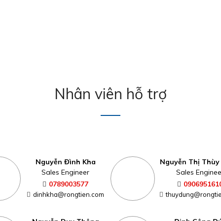
Nhân viên hỗ trợ
Nguyễn Đình Kha
Nguyễn Thị Thùy
Sales Engineer
Sales Enginee
0789003577
090695161
dinhkha@rongtien.com
thuydung@rongti