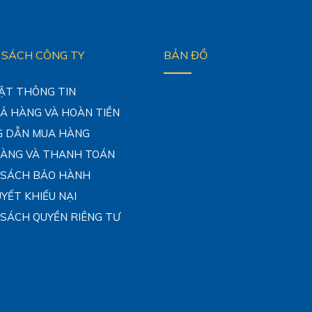
 SÁCH CÔNG TY
BẢN ĐỒ
ẬT THÔNG TIN
RẢ HÀNG VÀ HOÀN TIỀN
 DẪN MUA HÀNG
HÀNG VÀ THANH TOÁN
 SÁCH BẢO HÀNH
UYẾT KHIẾU NẠI
 SÁCH QUYỀN RIÊNG TƯ