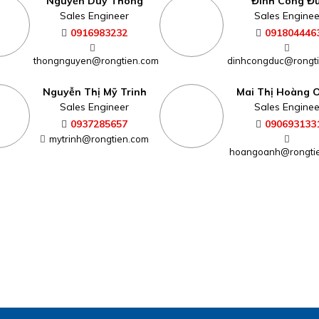
Nguyễn Duy Thông
Đinh Công Đ
Sales Engineer
Sales Enginee
0916983232
091804446
thongnguyen@rongtien.com
dinhcongduc@rongt
Nguyễn Thị Mỹ Trinh
Mai Thị Hoàng 
Sales Engineer
Sales Enginee
0937285657
090693133
mytrinh@rongtien.com
hoangoanh@rongti