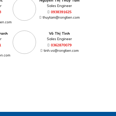
ức
Nguyễn Thị Thùy Tâm
r
Sales Engineer
3
0938391625
thuytam@rongtien.com
ien.com
Oanh
Võ Thị Tình
r
Sales Engineer
1
0362870079
tinh.vo@rongtien.com
en.com