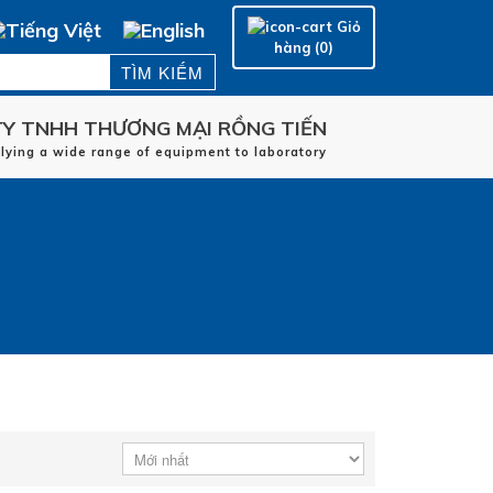
Giỏ
hàng (0)
Y TNHH THƯƠNG MẠI RỒNG TIẾN
Trang chủ
plying a wide range of equipment to laboratory
HÃNG SẢN XUẤT
LĨNH VỰC ỨNG DỤNG
DỊCH VỤ
LIÊN HỆ