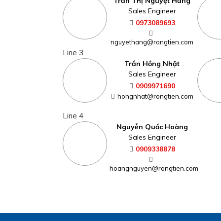
Trần Thị Nguyệt Hằng
Sales Engineer
0973089693
nguyethang@rongtien.com
Line 3
Trần Hồng Nhật
Sales Engineer
0909971690
hongnhat@rongtien.com
Line 4
Nguyễn Quốc Hoàng
Sales Engineer
0909338878
hoangnguyen@rongtien.com