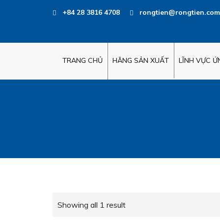
+84 28 3816 4708
rongtien@rongtien.com
TRANG CHỦ
HÃNG SẢN XUẤT
LĨNH VỰC 
Showing all 1 result