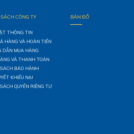
 SÁCH CÔNG TY
BẢN ĐỒ
ẬT THÔNG TIN
RẢ HÀNG VÀ HOÀN TIỀN
 DẪN MUA HÀNG
HÀNG VÀ THANH TOÁN
 SÁCH BẢO HÀNH
UYẾT KHIẾU NẠI
 SÁCH QUYỀN RIÊNG TƯ