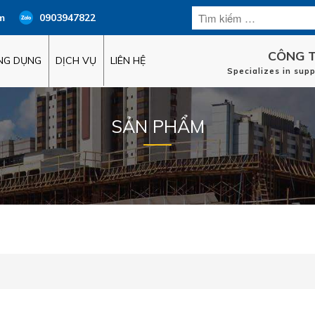
m
0903947822
CÔNG T
ỨNG DỤNG
DỊCH VỤ
LIÊN HỆ
Specializes in sup
SẢN PHẨM