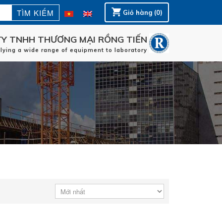
Giỏ hàng (0)
Y TNHH THƯƠNG MẠI RỒNG TIẾN
plying a wide range of equipment to laboratory
Trang chủ
HÃNG SẢN XUẤT
LĨNH VỰC ỨNG DỤNG
DỊCH VỤ
LIÊN HỆ