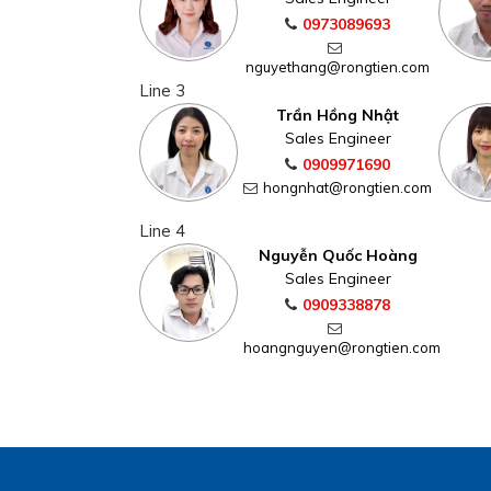
0973089693
nguyethang@rongtien.com
Line 3
Trần Hồng Nhật
Sales Engineer
0909971690
hongnhat@rongtien.com
Line 4
Nguyễn Quốc Hoàng
Sales Engineer
0909338878
hoangnguyen@rongtien.com