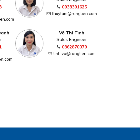
3
0938391625
thuytam@rongtien.com
ien.com
Oanh
Võ Thị Tình
r
Sales Engineer
1
0362870079
tinh.vo@rongtien.com
en.com