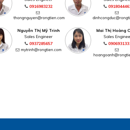
0916983232
091804446
thongnguyen@rongtien.com
dinhcongduc@rongt
Nguyễn Thị Mỹ Trinh
Mai Thị Hoàng 
Sales Engineer
Sales Enginee
0937285657
090693133
mytrinh@rongtien.com
hoangoanh@rongti