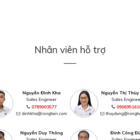
Nhân viên hỗ trợ
Nguyễn Đình Kha
Nguyễn Thị Thùy
Sales Engineer
Sales Enginee
0789003577
090695161
dinhkha@rongtien.com
thuydung@rongti
Nguyễn Duy Thông
Đinh Công Đ
Sales Engineer
Sales Enginee