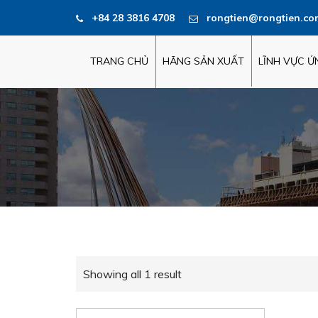
+84 28 3816 4708
rongtien@rongtien.co
TRANG CHỦ
HÃNG SẢN XUẤT
LĨNH VỰC 
Showing all 1 result