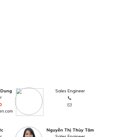
 Dung
Sales Engineer
r
0
en.com
ức
Nguyễn Thị Thùy Tâm
r
Sales Engineer