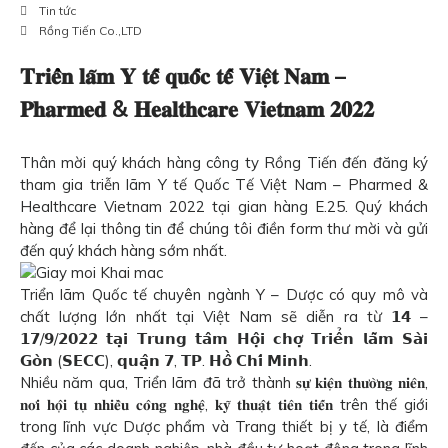
Tin tức
Rồng Tiến Co.,LTD
𝐓𝐫𝐢𝐞̂̉𝐧 𝐥𝐚̃𝐦 𝐘 𝐭𝐞̂́ 𝐪𝐮𝐨̂́𝐜 𝐭𝐞̂́ 𝐕𝐢𝐞̣̂𝐭 𝐍𝐚𝐦 –
𝐏𝐡𝐚𝐫𝐦𝐞𝐝 & 𝐇𝐞𝐚𝐥𝐭𝐡𝐜𝐚𝐫𝐞 𝐕𝐢𝐞𝐭𝐧𝐚𝐦 𝟐𝟎𝟐𝟐
Thân mời quý khách hàng công ty Rồng Tiến đến đăng ký
tham gia triễn lãm Y tế Quốc Tế Việt Nam – Pharmed &
Healthcare Vietnam 2022 tại gian hàng E.25. Quý khách
hàng để lại thông tin để chúng tôi điền form thư mời và gửi
đến quý khách hàng sớm nhất.
Triển lãm Quốc tế chuyên ngành Y – Dược có quy mô và
chất lượng lớn nhất tại Việt Nam sẽ diễn ra từ 𝟭𝟰 –
𝟭𝟳/𝟵/𝟮𝟬𝟮𝟮 𝘁𝗮̣𝗶 𝗧𝗿𝘂𝗻𝗴 𝘁𝗮̂𝗺 𝗛𝗼̣̂𝗶 𝗰𝗵𝗼̛̣ 𝗧𝗿𝗶𝗲̂̉𝗻 𝗹𝗮̃𝗺 𝗦𝗮̀𝗶
𝗚𝗼̀𝗻 (𝗦𝗘𝗖𝗖), 𝗾𝘂𝗮̣̂𝗻 𝟳, 𝗧𝗣. 𝗛𝗼̂̀ 𝗖𝗵𝗶́ 𝗠𝗶𝗻𝗵.
Nhiều năm qua, Triển lãm đã trở thành 𝐬𝐮̛̣ 𝐤𝐢𝐞̣̂𝐧 𝐭𝐡𝐮̛𝐨̛̀𝐧𝐠 𝐧𝐢𝐞̂𝐧,
𝐧𝐨̛𝐢 𝐡𝐨̣̂𝐢 𝐭𝐮̣ 𝐧𝐡𝐢𝐞̂̀𝐮 𝐜𝐨̂𝐧𝐠 𝐧𝐠𝐡𝐞̣̂, 𝐤𝐲̃ 𝐭𝐡𝐮𝐚̣̂𝐭 𝐭𝐢𝐞̂𝐧 𝐭𝐢𝐞̂́𝐧 trên thế giới
trong lĩnh vực Dược phẩm và Trang thiết bị y tế, là điểm