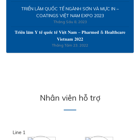
TRIỂN LÃM QUỐC TẾ NGÀNH SƠN VÀ MỰC IN –
COATINGS VIỆT NAM EXPO 2023
Tháng Sáu 8, 2023
𝐓𝐫𝐢𝐞̂̉𝐧 𝐥𝐚̃𝐦 𝐘 𝐭𝐞̂́ 𝐪𝐮𝐨̂́𝐜 𝐭𝐞̂́ 𝐕𝐢𝐞̣̂𝐭 𝐍𝐚𝐦 – 𝐏𝐡𝐚𝐫𝐦𝐞𝐝 & 𝐇𝐞𝐚𝐥𝐭𝐡𝐜𝐚𝐫𝐞
𝐕𝐢𝐞𝐭𝐧𝐚𝐦 𝟐𝟎𝟐𝟐
Tháng Tám 23, 2022
Nhân viên hỗ trợ
Line 1