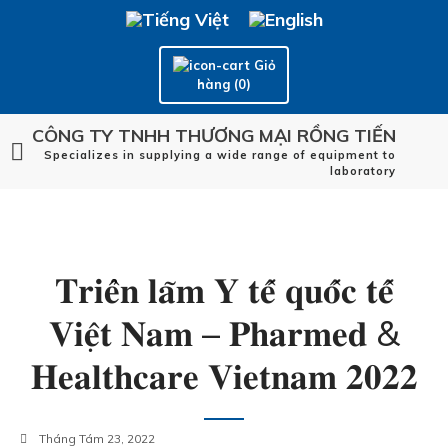
Giỏ
hàng (0)
CÔNG TY TNHH THƯƠNG MẠI RỒNG TIẾN
Specializes in supplying a wide range of equipment to
laboratory
𝐓𝐫𝐢𝐞̂̉𝐧 𝐥𝐚̃𝐦 𝐘 𝐭𝐞̂́ 𝐪𝐮𝐨̂́𝐜 𝐭𝐞̂́
𝐕𝐢𝐞̣̂𝐭 𝐍𝐚𝐦 – 𝐏𝐡𝐚𝐫𝐦𝐞𝐝 &
𝐇𝐞𝐚𝐥𝐭𝐡𝐜𝐚𝐫𝐞 𝐕𝐢𝐞𝐭𝐧𝐚𝐦 𝟐𝟎𝟐𝟐
Tháng Tám 23, 2022