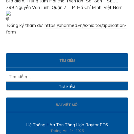
Địa điểm: Trung tâm Hội chợ Triển lãm Sài Gòn – SECC,
799 Nguyễn Văn Linh, Quận 7, TP. Hồ Chí Minh, Việt Nam
Đăng ký tham dự:
https://pharmed.vn/exhibitor/application-
form
TÌM KIẾM
BÀI VIẾT MỚI
Hệ Thống Hòa Tan Tổng Hợp Raytor RT6
Tháng Hai 24, 2025