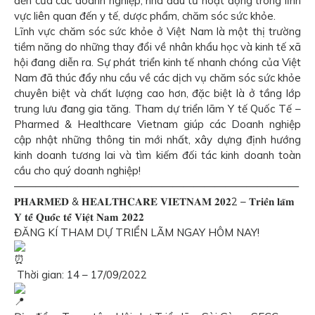
đến của các doanh nghiệp, nhà đầu tư hoạt động trong lĩnh
vực liên quan đến y tế, dược phẩm, chăm sóc sức khỏe.
Lĩnh vực chăm sóc sức khỏe ở Việt Nam là một thị trường
tiềm năng do những thay đổi về nhân khẩu học và kinh tế xã
hội đang diễn ra. Sự phát triển kinh tế nhanh chóng của Việt
Nam đã thúc đẩy nhu cầu về các dịch vụ chăm sóc sức khỏe
chuyên biệt và chất lượng cao hơn, đặc biệt là ở tầng lớp
trung lưu đang gia tăng. Tham dự triển lãm Y tế Quốc Tế –
Pharmed & Healthcare Vietnam giúp các Doanh nghiệp
cập nhật những thông tin mới nhất, xây dựng định hướng
kinh doanh tương lai và tìm kiếm đối tác kinh doanh toàn
cầu cho quý doanh nghiệp!
———————————————————————————
𝐏𝐇𝐀𝐑𝐌𝐄𝐃 & 𝐇𝐄𝐀𝐋𝐓𝐇𝐂𝐀𝐑𝐄 𝐕𝐈𝐄𝐓𝐍𝐀𝐌 𝟐𝟎𝟐2 – 𝐓𝐫𝐢𝐞̂̉𝐧 𝐥𝐚̃𝐦
𝐘 𝐭𝐞̂́ 𝐐𝐮𝐨̂́𝐜 𝐭𝐞̂́ 𝐕𝐢𝐞̣̂𝐭 𝐍𝐚𝐦 𝟐𝟎𝟐𝟐
ĐĂNG KÍ THAM DỰ TRIỂN LÃM NGAY HÔM NAY!
Thời gian: 14 – 17/09/2022