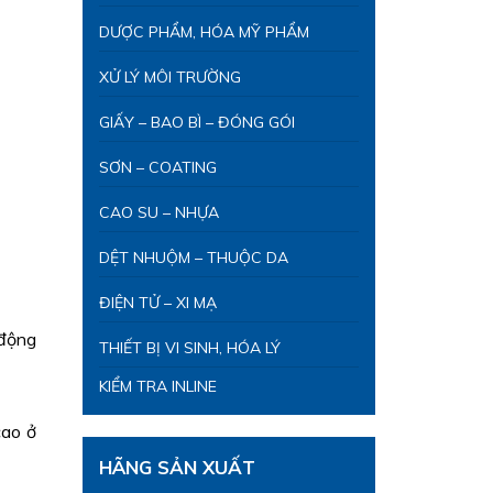
DƯỢC PHẨM, HÓA MỸ PHẨM
XỬ LÝ MÔI TRƯỜNG
GIẤY – BAO BÌ – ĐÓNG GÓI
SƠN – COATING
CAO SU – NHỰA
DỆT NHUỘM – THUỘC DA
ĐIỆN TỬ – XI MẠ
 động
THIẾT BỊ VI SINH, HÓA LÝ
KIỂM TRA INLINE
cao ở
HÃNG SẢN XUẤT