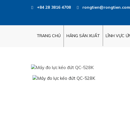
+84 28 3816 4708
rongtien@rongtien.com
TRANG CHỦ
HÃNG SẢN XUẤT
LĨNH VỰC 