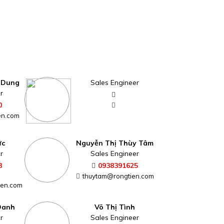
 Dung
Sales Engineer
r
0
en.com
ức
Nguyễn Thị Thùy Tâm
r
Sales Engineer
3
0938391625
thuytam@rongtien.com
ien.com
Oanh
Võ Thị Tình
r
Sales Engineer