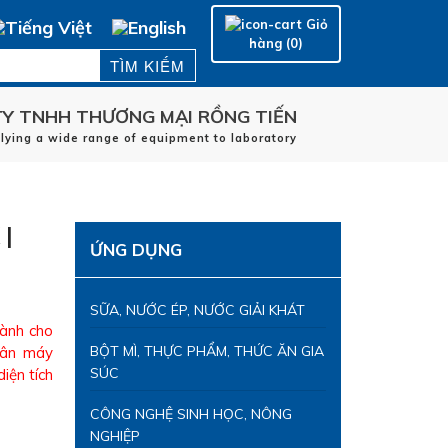
Giỏ
hàng (0)
Y TNHH THƯƠNG MẠI RỒNG TIẾN
plying a wide range of equipment to laboratory
Trang chủ
HÃNG SẢN XUẤT
 |
LĨNH VỰC ỨNG DỤNG
ỨNG DỤNG
DỊCH VỤ
LIÊN HỆ
SỮA, NƯỚC ÉP, NƯỚC GIẢI KHÁT
dành cho
BỘT MÌ, THỰC PHẨM, THỨC ĂN GIA
Thân máy
SÚC
iện tích
CÔNG NGHỆ SINH HỌC, NÔNG
NGHIỆP