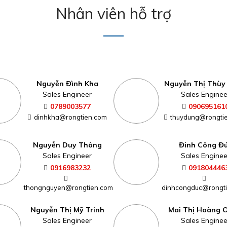
Nhân viên hỗ trợ
Nguyễn Đình Kha
Nguyễn Thị Thùy
Sales Engineer
Sales Enginee
0789003577
090695161
dinhkha@rongtien.com
thuydung@rongti
Nguyễn Duy Thông
Đinh Công Đ
Sales Engineer
Sales Enginee
0916983232
091804446
thongnguyen@rongtien.com
dinhcongduc@rongt
Nguyễn Thị Mỹ Trinh
Mai Thị Hoàng 
Sales Engineer
Sales Enginee