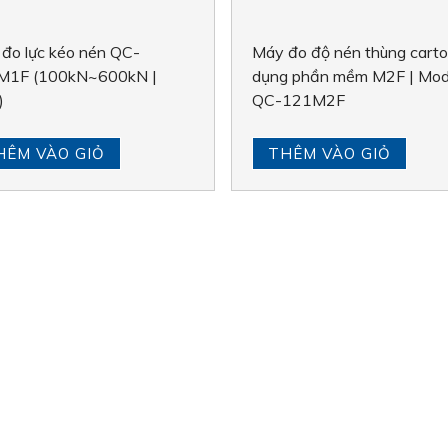
đo lực kéo nén QC-
Máy đo độ nén thùng carto
M1F (100kN~600kN |
dụng phần mềm M2F | Mod
)
QC-121M2F
HÊM VÀO GIỎ
THÊM VÀO GIỎ