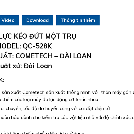
Video
Download
Thông tin thêm
LỰC KÉO ĐỨT MỘT TRỤ
ODEL: QC-528K
ẤT: COMETECH – ĐÀI LOAN
uất xứ: Đài Loan
K:
g sản xuất
Cometech
sản xuất thông minh với thân máy gắn
ắp thêm các loại máy đo lực dạng cơ khác nhau.
 chuyển, tốc độ di chuyển cùng với cài đặt điện tử.
oàn hảo dành cho kiểm tra các vật liệu nhỏ với độ chính xác 
 và không chiếm nhiều diện tích sử dụng