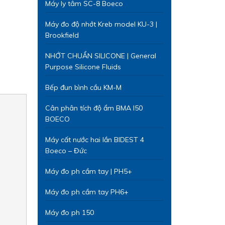
Máy ly tâm SC-8 Boeco
Máy đo độ nhớt Kreb model KU-3 |
Brookfield
NHỚT CHUẨN SILICONE | General
Purpose Silicone Fluids
Bếp đun bình cầu KM-M
Cân phân tích độ ẩm BMA I50
BOECO
Máy cất nước hai lần BIDEST 4
Boeco – Đức
Máy đo ph cầm tay | PH5+
Máy đo ph cầm tay PH6+
Máy đo ph 150