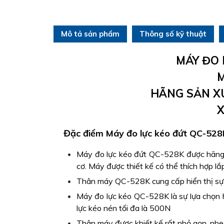
Mô tả sản phẩm
Thông số kỹ thuật
MÁY ĐO 
M
HÃNG SẢN XU
X
Đặc điểm Máy đo lực kéo đứt QC-528
Máy đo lực kéo đứt QC-528K được hãn
cơ. Máy được thiết kế có thể thích hợp l
Thân máy QC-528K cung cấp hiển thị sự di
Máy đo lực kéo QC-528K là sự lựa chọn h
lực kéo nén tối đa là 500N
Thân máy được khiết kế rất nhỏ gọn, nhẹ