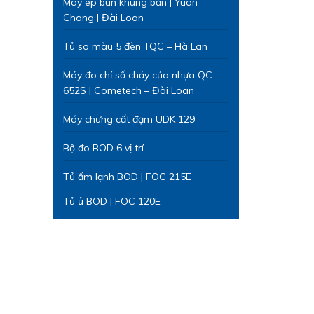
Máy ép bùn khung bản | Yuan
Chang | Đài Loan
Tủ so màu 5 đèn TQC – Hà Lan
Máy đo chỉ số chảy của nhựa QC –
652S | Cometech – Đài Loan
Máy chưng cất đạm UDK 129
Bộ đo BOD 6 vị trí
Tủ ấm lạnh BOD | FOC 215E
Tủ ủ BOD | FOC 120E