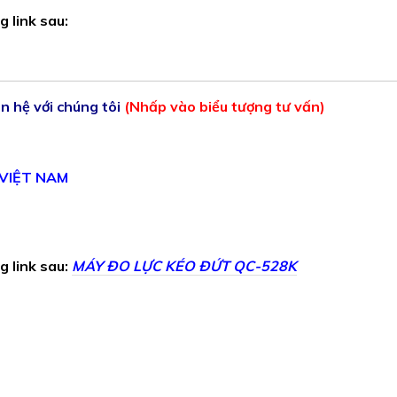
 link sau:
ên hệ với chúng tôi
(Nhấp vào biểu tượng tư vấn)
 VIỆT NAM
 link sau:
MÁY ĐO LỰC KÉO ĐỨT QC-528K