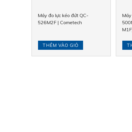
Máy đo lực kéo đứt QC-
Máy 
526M2F | Cometech
500
M1F
THÊM VÀO GIỎ
T