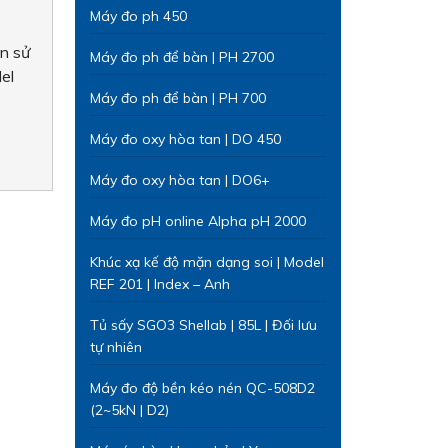
Máy đo ph 450
n sử
Máy đo ph để bàn | PH 2700
el
Máy đo ph để bàn | PH 700
Máy đo oxy hòa tan | DO 450
Máy đo oxy hòa tan | DO6+
Máy đo pH online Alpha pH 2000
Khúc xạ kế độ mặn dạng soi | Model
REF 201 | Index – Anh
Tủ sấy SGO3 Shellab | 85L | Đối lưu
tự nhiên
Máy đo độ bền kéo nén QC-508D2
(2~5kN | D2)