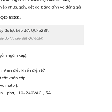
iệp nhựa, giấy, dệt da, băng dính và đóng gói
t QC-528K
:
áy đo lực kéo đứt QC-528K
 gồm ngàm kẹp).
m/min điều khiển điện tử.
t tắt khẩn cấp.
vo motor).
điện 1 pha, 110~240VAC，5A.