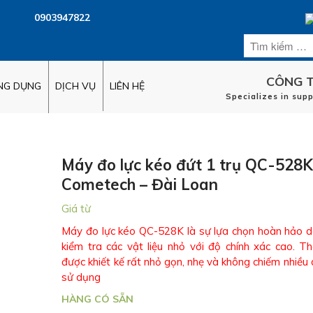
0903947822
CÔNG T
ỨNG DỤNG
DỊCH VỤ
LIÊN HỆ
Specializes in sup
Máy đo lực kéo đứt 1 trụ QC-528K
Cometech – Đài Loan
Giá từ
Máy đo lực kéo QC-528K là sự lựa chọn hoàn hảo 
kiểm tra các vật liệu nhỏ với độ chính xác cao. 
được khiết kế rất nhỏ gọn, nhẹ và không chiếm nhiều d
sử dụng
HÀNG CÓ SẴN