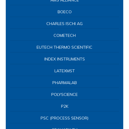
POLYSCIENCE
P2K
PSC (PROCESS SENSOR)
SEAMARK ZM
SERA
SHELDON – SHELLAB
TQC SHEEN
VELP
YUANCHANG
SẢN PHẨM BÁN CHẠY