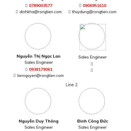
Nguyễn Duy Thông
Đinh Công Đức
Sales Engineer
Sales Engineer
0916983232
0918044463
thongnguyen@rongtien.com
dinhcongduc@rongtien.com
Nguyễn Thị Thùy Tâm
Trần Thị Nguyệt Hằng
Sales Engineer
Sales Engineer
0938391625
0973089693
thuytam@rongtien.com
nguyethang@rongtien.com