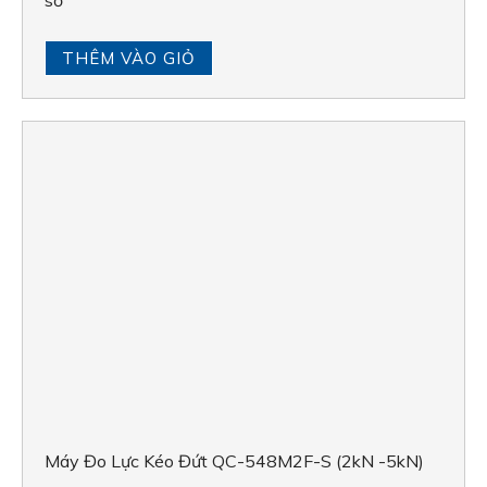
Máy Đo Lực Kéo Đứt QC-548M2F-S (2kN -5kN)
THÊM VÀO GIỎ
ỨNG DỤNG
SỮA, NƯỚC ÉP, NƯỚC GIẢI KHÁT
BỘT MÌ, THỰC PHẨM, THỨC ĂN GIA SÚC