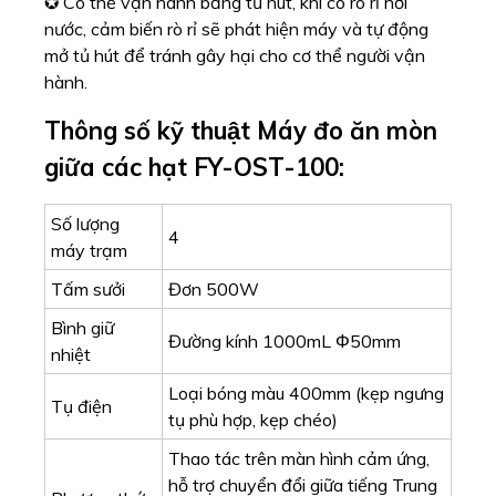
Đường kính 1000mL Φ50mm
nhiệt
Loại bóng màu 400mm (kẹp ngưng
Tụ điện
tụ phù hợp, kẹp chéo)
Thao tác trên màn hình cảm ứng,
hỗ trợ chuyển đổi giữa tiếng Trung
Phương thức
và tiếng Anh, điều chỉnh độ sáng
vận hành
và có thể kết nối với máy tính để
hoạt động (tùy chọn)
Có thể lưu trữ 100 phương thức, hỗ
Cơ sở dữ liệu
trợ nhập liệu tiếng Trung và tiếng
tùy chỉnh
Anh.
Phát hiện rò
Cảm biến rò rỉ (tùy chọn)
rỉ
Phương
Làm mát bằng nước máy hoặc
pháp ngưng
máy làm lạnh tuần hoàn (tùy chọn)
tụ