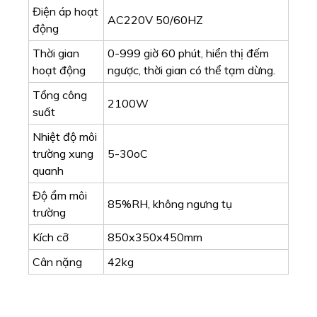
Kích cỡ
850x350x450mm
Cân nặng
42kg
Để nhận tư vấn và báo giá, xin vui lòng liên hệ
với chúng tôi (Nhấp vào biểu tượng tư vấn)
CÔNG TY TNHH TM RỒNG TIẾN – ĐẠI LÝ ĐƯỢC
ỦY QUYỀN
NHẬP KHẨU VÀ PHÂN PHỐI CÁC SẢN PHẨM
CỦA FULWIN TẠI VIỆT NAM