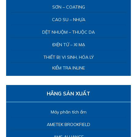
HÃNG SẢN XUẤT
Máy phân tích ẩm
AMETEK BROOKFIELD
AMS ALLIANCE
BOECO
CHARLES ISCHI AG
COMETECH
EUTECH THERMO SCIENTIFIC
INDEX INSTRUMENTS
LATEXMST
PHARMALAB