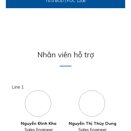
Nguyễn Đình Kha
Nguyễn Thị Thùy Dung
Sales Engineer
Sales Engineer
0789003577
0906951610
dinhkha@rongtien.com
thuydung@rongtien.com
Nguyễn Thị Ngọc Lan
Sales Engineer
Sales Engineer
0938179061
lannguyen@rongtien.com
Line 2