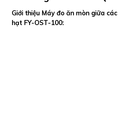
Giới thiệu Máy đo ăn mòn giữa các
hạt FY-OST-100:
Máy đo ăn mòn giữa các hạt FY-OST-100
dùng
kiểm tra sự ăn mòn giữa các hạt của các vật
liệu khác nhau trong môi trường này ở các nhiệt
độ khác nhau bằng cách thêm thuốc thử ăn
mòn. Ăn mòn giữa các hạt là một loại ăn mòn
cục bộ. Ăn mòn kéo dài vào trong dọc theo bề
mặt tiếp xúc giữa các hạt kim loại .
Chủ yếu là do sự khác biệt về thành phần hóa
học giữa bề mặt và bên trong hạt và sự tồn tại
của tạp chất ở ranh giới hạt hoặc ứng suất bên
trong.