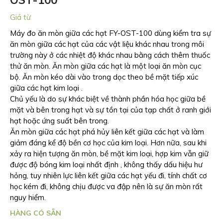
OST-100
Giá từ
Máy đo ăn mòn giữa các hạt FY-OST-100 dùng kiểm tra sự
ăn mòn giữa các hạt của các vật liệu khác nhau trong môi
trường này ở các nhiệt độ khác nhau bằng cách thêm thuốc
thử ăn mòn. Ăn mòn giữa các hạt là một loại ăn mòn cục
bộ. Ăn mòn kéo dài vào trong dọc theo bề mặt tiếp xúc
giữa các hạt kim loại .
Chủ yếu là do sự khác biệt về thành phần hóa học giữa bề
mặt và bên trong hạt và sự tồn tại của tạp chất ở ranh giới
hạt hoặc ứng suất bên trong.
Ăn mòn giữa các hạt phá hủy liên kết giữa các hạt và làm
giảm đáng kể độ bền cơ học của kim loại. Hơn nữa, sau khi
xảy ra hiện tượng ăn mòn, bề mặt kim loại, hợp kim vẫn giữ
được độ bóng kim loại nhất định , không thấy dấu hiệu hư
hỏng, tuy nhiên lực liên kết giữa các hạt yếu đi, tính chất cơ
học kém đi, không chịu được va đập nên là sự ăn mòn rất
nguy hiểm.
HÀNG CÓ SẴN