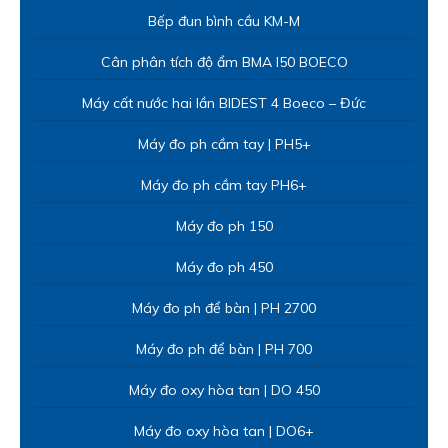
Máy đo ph để bàn | PH 2700
Máy đo ph để bàn | PH 700
Máy đo oxy hòa tan | DO 450
Máy đo oxy hòa tan | DO6+
Máy đo pH online Alpha pH 2000
Khúc xạ kế độ mặn dạng soi | Model REF 201 | Index – Anh
Tủ sấy SGO3 Shellab | 85L | Đối lưu tự nhiên
Máy đo độ bền kéo nén QC-508D2 (2~5kN | D2)
Máy ép bùn khung bản | Yuan Chang | Đài Loan
Tủ so màu 5 đèn TQC – Hà Lan
Máy đo chỉ số chảy của nhựa QC – 652S | Cometech – Đài
Loan