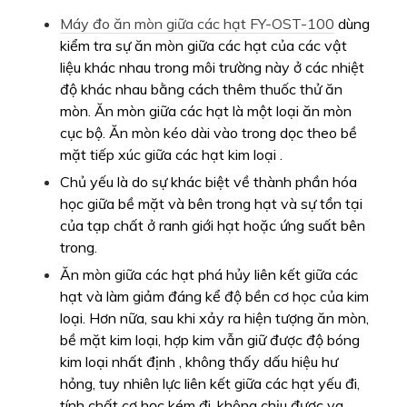
Ăn mòn giữa các hạt phá hủy liên kết giữa các
hạt và làm giảm đáng kể độ bền cơ học của kim
loại. Hơn nữa, sau khi xảy ra hiện tượng ăn mòn,
bề mặt kim loại, hợp kim vẫn giữ được độ bóng
kim loại nhất định , không thấy dấu hiệu hư
hỏng, tuy nhiên lực liên kết giữa các hạt yếu đi,
tính chất cơ học kém đi, không chịu được va
đập nên là sự ăn mòn rất nguy hiểm.
Thường được tìm thấy trong đồng thau, hợp kim
duralumin và một số loại thép không gỉ và hợp
kim gốc niken. Ăn mòn giữa các hạt của mối hàn
thép không gỉ là một vấn đề nghiêm trọng trong
ngành hóa chất.
Kiểm tra sự ăn mòn giữa các hạt của vật liệu
kim loại trong các điều kiện môi trường cụ thể và
phương pháp kiểm tra ăn mòn kim loại tăng tốc
nhạy cảm nhằm mục đích tìm hiểu xem thành
phần hóa học, công nghệ xử lý nhiệt và xử lý
của vật liệu có hợp lý hay không.