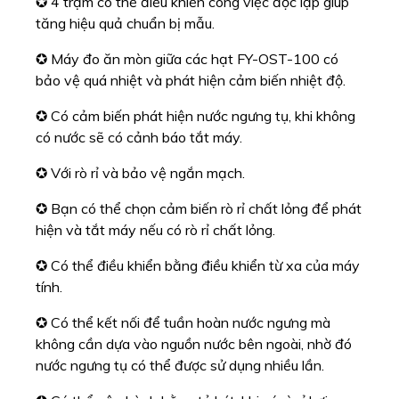
tính.
✪ Có thể kết nối để tuần hoàn nước ngưng mà
không cần dựa vào nguồn nước bên ngoài, nhờ đó
nước ngưng tụ có thể được sử dụng nhiều lần.
✪ Có thể vận hành bằng tủ hút, khi có rò rỉ hơi
nước, cảm biến rò rỉ sẽ phát hiện máy và tự động
mở tủ hút để tránh gây hại cho cơ thể người vận
hành.
Thông số kỹ thuật
Máy đo ăn mòn
giữa các hạt FY-OST-100
:
Số lượng
4
máy trạm
Tấm sưởi
Đơn 500W
Bình giữ