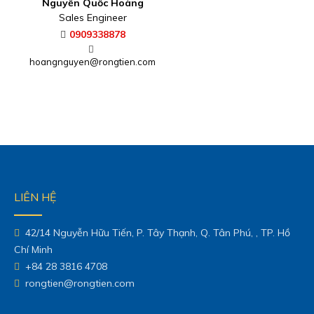
42/14 Nguyễn Hữu Tiến, P. Tây Thạnh, Q. Tân Phú, , TP. Hồ
Chí Minh
+84 28 3816 4708
rongtien@rongtien.com
CHÍNH SÁCH CÔNG TY
BẢO MẬT THÔNG TIN
ĐỔI TRẢ HÀNG VÀ HOÀN TIỀN
HƯỚNG DẪN MUA HÀNG
GIAO HÀNG VÀ THANH TOÁN
CHÍNH SÁCH BẢO HÀNH
GIẢI QUYẾT KHIẾU NẠI
CHÍNH SÁCH QUYỀN RIÊNG TƯ
BẢN ĐỒ