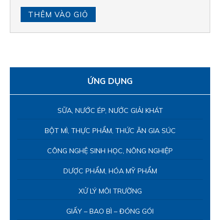
CÔNG NGHỆ SINH HỌC, NÔNG NGHIỆP
DƯỢC PHẨM, HÓA MỸ PHẨM
XỬ LÝ MÔI TRƯỜNG
GIẤY – BAO BÌ – ĐÓNG GÓI
SƠN – COATING
CAO SU – NHỰA
DỆT NHUỘM – THUỘC DA
ĐIỆN TỬ – XI MẠ
THIẾT BỊ VI SINH, HÓA LÝ
KIỂM TRA INLINE