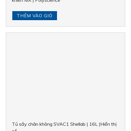
Tủ sấy chân không SVAC1 Shellab | 16L |Hiển thị
số
THÊM VÀO GIỎ