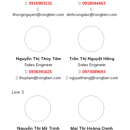
Line 3
Nguyễn Thị Mỹ Trinh
Mai Thị Hoàng Oanh
Sales Engineer
Sales Engineer
0937285657
0906931331
mytrinh@rongtien.com
hoangoanh@rongtien.com
Võ Thị Tình
Trần Hồng Nhật
Sales Engineer
Sales Engineer
0362870079
0909971690
tinh.vo@rongtien.com
hongnhat@rongtien.com