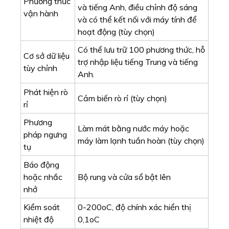
Báo động
hoặc nhắc
Bộ rung và cửa sổ bật lên
nhở
Kiểm soát
0-200oC, độ chính xác hiển thị
nhiệt độ
0,1oC
Điện áp hoạt
AC220V 50/60HZ
động
Thời gian
0-999 giờ 60 phút, hiển thị đếm
hoạt động
ngược, thời gian có thể tạm dừng.
Tổng công
2100W
suất
Nhiệt độ môi
trường xung
5-30oC
quanh
Độ ẩm môi
85%RH, không ngưng tụ
trường