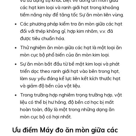
Trong trường hợp nghiêm trọng trường hợp, vật
liệu có thể bị hư hỏng, độ bền cơ học bị mất
hoàn toàn, đây là một trong những dạng ăn
mòn cục bộ có hại nhất.
Ưu điểm
Máy đo ăn mòn giữa các
hạt FY-OST-100
:
✪
Bàn
mổ bằng thép không gỉ, chống ăn mòn, dễ
bảo trì và vệ sinh.
✪ Bề mặt của tấm sưởi được xử lý chống ăn mòn
để tăng tuổi thọ của lò sưởi và đảm bảo vận hành
an toàn.
✪ Máy đo ăn mòn giữa các hạt FY-OST-100 với
thao tác trên màn hình cảm ứng, trực quan, thao
tác đơn giản và thuận tiện.
✪ Người dùng có thể tùy chỉnh cơ sở dữ liệu phương