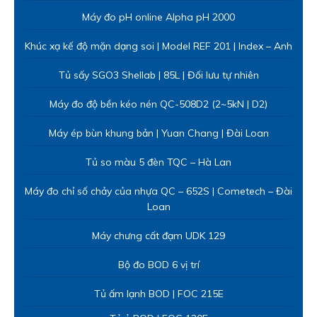
Máy chưng cất đạm UDK 129
Bộ đo BOD 6 vị trí
Tủ ấm lạnh BOD | FOC 215E
Tủ ủ BOD | FOC 120E
Nhân viên hỗ trợ
Line 1