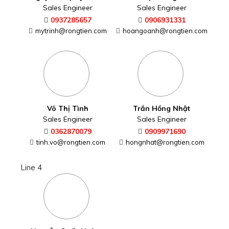
Line 4
Nguyễn Quốc Hoàng
Sales Engineer
0909338878
hoangnguyen@rongtien.com
LIÊN HỆ