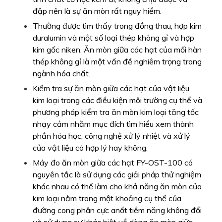
Máy đo ăn mòn giữa các hạt FY-OST-100 có
nguyên tắc là sử dụng các giải pháp thử nghiệm
khác nhau có thể làm cho khả năng ăn mòn của
kim loại nằm trong một khoảng cụ thể của
đường cong phân cực anốt tiềm năng không đổi
và sử dụng sự khác biệt về dòng ăn mòn giữa
các hạt kim loại và ranh giới hạt trong khoảng
tiềm năng này để tăng tốc Sự ăn mòn liên vùng.
Các phương pháp kiểm tra ăn mòn giữa các hạt
đối với thép không gỉ, hợp kim nhôm, v.v. đã
được tiêu chuẩn hóa.
Thử nghiệm ăn mòn giữa các hạt là một loại ăn
mòn cục bộ phổ biến của ăn mòn kim loại.
Sự ăn mòn bắt đầu từ bề mặt kim loại và phát
triển dọc theo ranh giới hạt vào bên trong hạt,
làm suy yếu đáng kể lực liên kết kích thước hạt
và giảm độ bền của vật liệu.